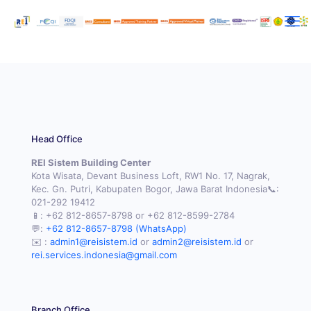
Head Office
REI Sistem Building Center
Kota Wisata, Devant Business Loft, RW1 No. 17, Nagrak,
Kec. Gn. Putri, Kabupaten Bogor, Jawa Barat Indonesia📞:
021-292 19412
📱:
+62 812-8657-8798
or
+62 812-8599-2784
💬:
+62 812-8657-8798 (WhatsApp)
✉️ :
admin1@reisistem.id
or
admin2@reisistem.id
or
rei.services.indonesia@gmail.com
Branch Office