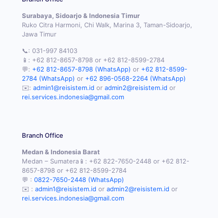
Surabaya, Sidoarjo & Indonesia Timur
Ruko Citra Harmoni, Chi Walk, Marina 3, Taman-Sidoarjo,
Jawa Timur
📞:
031-997 84103
📱:
+62 812-8657-8798
or
+62 812-8599-2784
💬:
+62 812-8657-8798 (WhatsApp)
or
+62 812-8599-
2784 (WhatsApp)
or
+62 896-0568-2264 (WhatsApp)
✉️:
admin1@reisistem.id
or
admin2@reisistem.id
or
rei.services.indonesia@gmail.com
Branch Office
Medan & Indonesia Barat
Medan – Sumatera📱:
+62 822-7650-2448
or
+62 812-
8657-8798
or
+62 812-8599-2784
💬 :
0822-7650-2448 (WhatsApp)
✉️ :
admin1@reisistem.id
or
admin2@reisistem.id
or
rei.services.indonesia@gmail.com