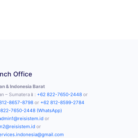
nch Office
n & Indonesia Barat
n – Sumatera📱:
+62 822-7650-2448
or
812-8657-8798
or
+62 812-8599-2784
0822-7650-2448 (WhatsApp)
admin1@reisistem.id
or
n2@reisistem.id
or
services.indonesia@gmail.com