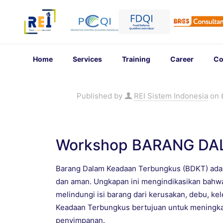
Home
Services
Training
Career
Co
Published by
REI Sistem Indonesia
on
Workshop BARANG DA
Barang Dalam Keadaan Terbungkus (BDKT) adal
dan aman. Ungkapan ini mengindikasikan bahw
melindungi isi barang dari kerusakan, debu, k
Keadaan Terbungkus bertujuan untuk meningka
penyimpanan.