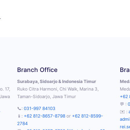
.
Branch Office
Bra
Surabaya, Sidoarjo & Indonesia Timur
Meda
. 17,
Ruko Citra Harmoni, Chi Walk, Marina 3,
Meda
 Jawa
Taman-Sidoarjo, Jawa Timur
+62 
💬 :
📞:
031-997 84103
-
✉️ :
📱:
+62 812-8657-8798
or
+62 812-8599-
admi
2784
rei.